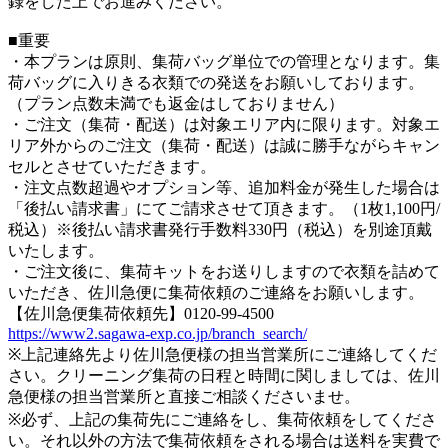
録をした上でお進みください。
■重要
・本プランは原則、集荷バッグ単位での管理となります。集
荷バッグに入りきる衣類での発送をお願いしております。
（プラン点数未満でも返金はしておりません）
・ご注文（集荷・配送）は対象エリア内に限ります。対象エ
リア外からのご注文（集荷・配送）は誠に勝手ながらキャン
セルとさせていただきます。
・注文点数超過やオプション等、追加料金が発生した場合は
「後払い請求書」にてご請求させて頂きます。（1枚1,100円/
税込）※後払い請求書発行手数料330円（税込）を別途頂戴
いたします。
・ご注文後に、集荷キットをお送りしますので衣類を詰めて
いただき、佐川急便に集荷依頼のご連絡をお願いします。
【佐川急便集荷依頼先】0120-99-4500
https://www2.sagawa-exp.co.jp/branch_search/
※上記連絡先より佐川急便様の担当営業所にご連絡してくだ
さい。クリーニング集荷の日程と時間に関しましては、佐川
急便様の担当営業所と直接ご相談くださいませ。
※必ず、上記の集荷先にご連絡をし、集荷依頼をしてくださ
い。それ以外の方法で集荷依頼をされる場合は送料を実費で