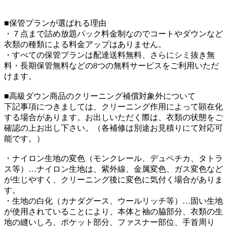
■保管プランが選ばれる理由
・７点まで詰め放題パック料金制なのでコートやダウンなど
衣類の種類による料金アップはありません。
・すべての保管プランは配達送料無料、さらにシミ抜き無
料・長期保管無料などの8つの無料サービスをご利用いただ
けます。
■高級ダウン商品のクリーニング補償対象外について
下記事項につきましては、クリーニング作用によって顕在化
する場合があります。お出しいただく際は、衣類の状態をご
確認の上お出し下さい。（各補修は別途お見積りにて対応可
能です。）
・ナイロン生地の変色（モンクレール、デュペチカ、タトラ
ス等）…ナイロン生地は、紫外線、金属変色、ガス変色など
が生じやすく、クリーニング後に変色に気付く場合がありま
す。
・生地の白化（カナダグース、ウールリッチ等）…固い生地
が使用されていることにより、本体と袖の脇部分、衣類の生
地の縫いしろ、ポケット部分、ファスナー部位、手首周り