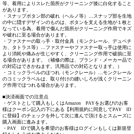
等、着用によりスレた箇所がクリーニング後に白化すること
があります。
・スナップボタン部の破れ（ヘルノ等）…スナップ部を生地
の中に隠すデザインのものは、ボタンを支える生地が１枚と
なっている為、着用で傷んだ箇所がクリーニング作用でキズ
や破れに至る場合があります。
・ファスナーの取っ手・取付金具（モンクレール、デュペチ
カ、タトラス等）…ファスナーやファスナー取っ手は使用に
より消耗や痛みが生じやすく、クリーニング作用で破損に至
る場合があります。（補修の際は、ブランド・メーカー品で
の対応はできかねます。汎用品での対応となります。）
・コミックラベルのほつれ（モンクレール）…モンクレール
のコミックラベルは、取り付けの縫いしろが浅くクリーニン
グ作用でほつれる場合があります。
■決済画面での注意点
・ゲストとして購入もしくはAmazon PAYをお選びのお客
様はクーポン記入の下にある【利用規約に同意してPAY ID
に登録】のチェックを外して次に進んで頂けるとスムーズに
購入画面に進みます。
・PAY IDで購入を希望のお客様はログインもしくは新規登